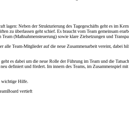
aft lagen
: Neben der Strukturierung des Tagegeschäfts geht es im Ke
räften zu überlassen geht schief. Es braucht vom Team gemeinsam erar
g im Team (Maßnahmensteuerung) sowie klare Zielsetzungen und Transpa
er alle Team-Mitglieder auf die neue Zusammenarbeit vereint, dabei hi
ie geht es dabei um die neue Rolle der Führung im Team und die Tatsac
am neu definiert und fördert. Im innern des Teams, im Zusammenspiel m
 wichtige Hilfe.
eamBoard vertieft